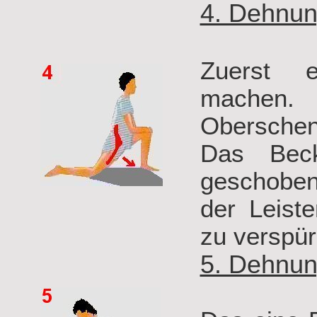
4. Dehnun
Zuerst e
machen. 
Oberschenk
Das Bec
geschoben,
der Leist
zu verspür
5. Dehnun