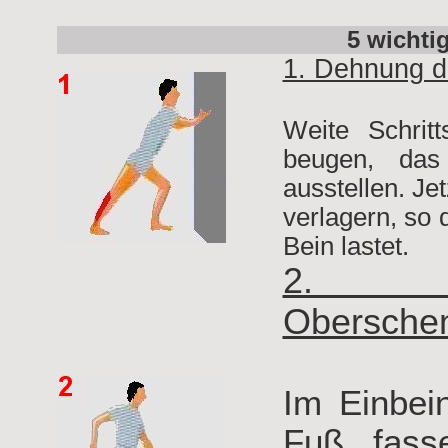
5 wicht
1. Dehnung 
Weite Schrit
beugen, das
ausstellen. J
verlagern, so
Bein lastet.
2. 
Oberschen
Im Einbei
Fuß fass