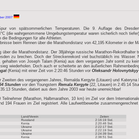
ober 2007
Spur von spätsommerlichen Temperaturen. Die 9. Auflage des Dresden-
 4°C (die wahrgenommene Umgebungstemperatur waren sicherlich noch tiefer
 die Bedingungen für alle Athleten.
rgebnisse beim Rennen über die Marathondistanz von 42,195 Kilometer in der 
g über die Marathondistanz. Der 38jährige russische Marathon-Rekordhalter t
sden zu brechen. Doch der Streckenrekord viel buchstäblich ins Wasser. N
, gehalten von Joseph Talam (Kenia) aus dem vergangen Jahr somit zu keine
ssieg wiederholen. Doch auch er scheiterte an den äußerlichen Rahmenbedin
gat
(Kenia) mit einer Zeit von 2:20:46 Stunden vor
Oleksandr Holovnytskyy
der Zweiten des vergangenen Jahres, Remalda Kergyte (Litauen) und Kateryn
:54 Stunden
vor den Youngstern
Remala Kergyte
(22, Litauen) in 2:45:14 S
2:35:13 Stunden, datiert aus dem Jahre 2003 war heute unerreichbar!
0 Teilnehmer (Marathon, Halbmarathon, 10 km) im Ziel vor dem Internationale
 194 Frauen im Ziel registriert. Alle Laufwettbewerbe zusammengerechnet
Land/Verein
Zeiten
Russland
2:16:19 Std.
Kenia
2:20:46 Std.
Ukraine
2:22:17 Std.
Ukraine
2:22:19 Std.
Ukraine
2:24:39 Std.
Kenia
2:38:51 Std.