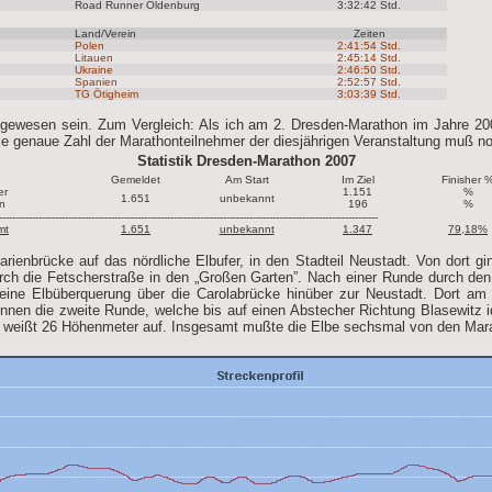
Road Runner Oldenburg
3:32:42 Std.
Land/Verein
Zeiten
Polen
2:41:54 Std.
Litauen
2:45:14 Std.
Ukraine
2:46:50 Std.
Spanien
2:52:57 Std.
TG Ötigheim
3:03:39 Std.
 gewesen sein. Zum Vergleich: Als ich am 2. Dresden-Marathon im Jahre 200
e genaue Zahl der Marathonteilnehmer der diesjährigen Veranstaltung muß no
Statistik Dresden-Marathon 2007
Gemeldet
Am Start
Im Ziel
Finisher 
er
1.151
%
1.651
unbekannt
n
196
%
-------------------------------------------------------------------------------------------------------------------
mt
1.651
unbekannt
1.347
79,18%
rienbrücke auf das nördliche Elbufer, in den Stadteil Neustadt. Von dort g
urch die Fetscherstraße in den „Großen Garten”. Nach einer Runde durch den
 eine Elbüberquerung über die Carolabrücke hinüber zur Neustadt. Dort am
nnen die zweite Runde, welche bis auf einen Abstecher Richtung Blasewitz i
nd weißt 26 Höhenmeter auf. Insgesamt mußte die Elbe sechsmal von den Mara