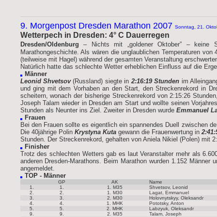
9. Morgenpost Dresden Marathon 2007
Sonntag, 21. Okt
Wetterpech in Dresden: 4° C Dauerregen
Dresden/Oldenburg
–
Nichts mit „goldener Oktober” – keine 
Marathongeschichte. Als wären die unglaublichen Temperaturen von
(teilweise mit Hagel) während der gesamten Veranstaltung erschwerten
Natürlich hatte das schlechte Wetter erheblichen Einfluss auf die E
Männer
Leonid Shvetsov
(Russland) siegte in
2:16:19 Stunden
im Alleingan
und ging mit dem Vorhaben an den Start, den Streckenrekord in Dre
scheitern, wonach der bisherige Streckenrekord von 2:15:26 Stunden
Joseph Talam wieder in Dresden am Start und wollte seinen Vorjahre
Stunden als Neunter ins Ziel. Zweiter in Dresden wurde
Emmanuel La
Frauen
Bei den Frauen sollte es eigentlich ein spannendes Duell zwischen 
Die 40jährige Polin
Krystyna Kuta
gewann die Frauenwertung in
2:41
Stunden. Der Streckenrekord, gehalten von Aniela Nikiel (Polen) mit 
Finisher
Trotz des schlechten Wetters gab es laut Veranstalter mehr als 6.60
anderen Dresden-Marathons. Beim Marathon wurden 1.152 Männer und
angemeldet.
TOP - Männer
GP
AK
Name
1.
1.
1. M35
Shvetsov, Leonid
2.
2.
1. M30
Lagat, Emmanuel
3.
3.
2. M30
Holovnytskyy, Oleksandr
4.
4.
1. MHK
Pototsky, Anton
5.
5.
2. MHK
Labzyuk, Oleksandr
9.
9.
2. M35
Talam, Joseph