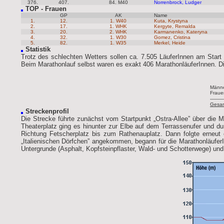
376.
407.
84. M40
Norrenbrock, Ludger
TOP - Frauen
GP
AK
Name
1.
12.
1. W40
Kuta, Krystyna
2.
17.
1. WHK
Kergyte, Remalda
3.
20.
2. WHK
Karmanenko, Kateryna
4.
32.
1. W30
Gomez, Cristina
5.
82.
1. W35
Merkel, Heide
Statistik
Trotz des schlechten Wetters sollen ca. 7.505 LäuferInnen am Start
Beim Marathonlauf selbst waren es exakt 406 MarathonläuferInnen. Di
Männ
Fraue
---------
Gesa
Streckenprofil
Die Strecke führte zunächst vom Startpunkt „Ostra-Allee” über die Ma
Theaterplatz ging es hinunter zur Elbe auf dem Terrassenufer und d
Richtung Fetscherplatz bis zum Rathenauplatz. Dann folgte erneut
„Italienischen Dörfchen” angekommen, begann für die MarathonläuferI
Untergrunde (Asphalt, Kopfsteinpflaster, Wald- und Schotterwege) u