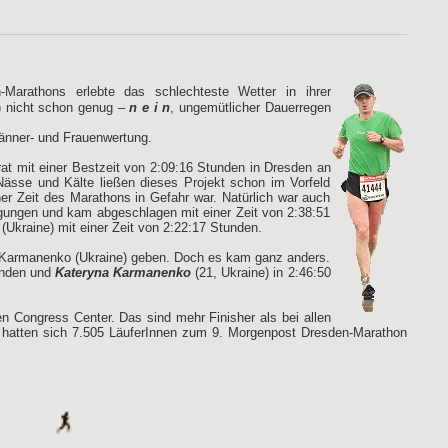
Marathons erlebte das schlechteste Wetter in ihrer
) nicht schon genug –
n e i n
, ungemütlicher Dauerregen
Männer- und Frauenwertung.
rat mit einer Bestzeit von 2:09:16 Stunden in Dresden an
ässe und Kälte ließen dieses Projekt schon im Vorfeld
r Zeit des Marathons in Gefahr war. Natürlich war auch
gungen und kam abgeschlagen mit einer Zeit von 2:38:51
(Ukraine) mit einer Zeit von 2:22:17 Stunden.
a Karmanenko (Ukraine) geben. Doch es kam ganz anders.
tunden und
Kateryna Karmanenko
(21, Ukraine) in 2:46:50
n Congress Center. Das sind mehr Finisher als bei allen
 hatten sich 7.505 LäuferInnen zum 9. Morgenpost Dresden-Marathon