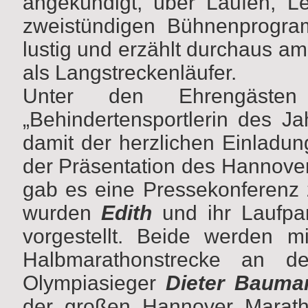
angekündigt, über Laufen, L
zweistündigen Bühnenprogra
lustig und erzählt durchaus 
als Langstreckenläufer.
Unter den Ehrengästen
„Behindertensportlerin des Ja
damit der herzlichen Einladun
der Präsentation des Hannover
gab es eine Pressekonferenz
wurden
Edith
und ihr Laufpa
vorgestellt. Beide werden 
Halbmarathonstrecke an d
Olympiasieger
Dieter Bauma
der großen Hannover Marath