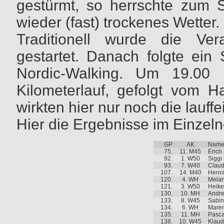
gestürmt, so herrschte zum S
wieder (fast) trockenes Wetter.
Traditionell wurde die Ver
gestartet. Danach folgte ein 
Nordic-Walking. Um 19.00
Kilometerlauf, gefolgt vom H
wirkten hier nur noch die lauf
Hier die Ergebnisse im Einzeln
GP
AK
Nam
75.
11. M45
Erich
92.
1. W50
Siggi 
93.
7. W40
Claud
107.
14. M40
Henn
120.
4. WH
Melan
121.
3. W50
Heik
130.
10. MH
Andre
133.
8. W45
Sabin
134.
6. WH
Mare
135.
11. MH
Pasca
138.
10. W45
Klaud