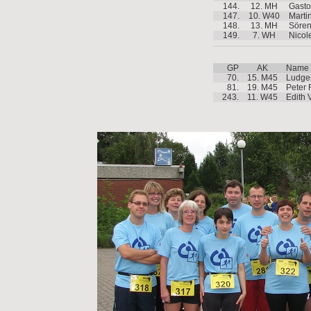
144.
12. MH
Gasto
147.
10. W40
Marti
148.
13. MH
Sören
149.
7. WH
Nicol
GP
AK
Name
70.
15. M45
Ludge
81.
19. M45
Peter 
243.
11. W45
Edith 