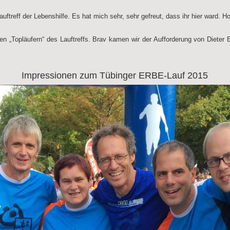
reff der Lebenshilfe. Es hat mich sehr, sehr gefreut, dass ihr hier ward. Ho
en „Topläufern“ des Lauftreffs. Brav kamen wir der Aufforderung von Diete
Impressionen zum Tübinger ERBE-Lauf 2015