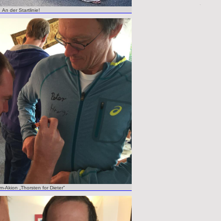
An der Startlinie!
-Akion „Thorsten for Dieter”