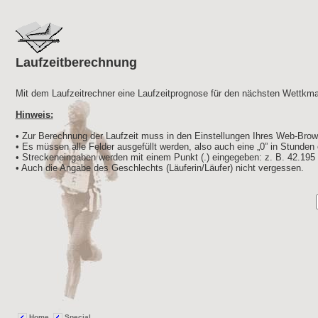
Laufzeitberechnung
Mit dem Laufzeitrechner eine Laufzeitprognose für den nächsten Wettkmap
Hinweis:
• Zur Berechnung der Laufzeit muss in den Einstellungen Ihres Web-Browse
• Es müssen alle Felder ausgefüllt werden, also auch eine „0” in Stunden e
• Streckeneingaben werden mit einem Punkt (.) eingegeben: z. B. 42.195 
• Auch die Angabe des Geschlechts (Läuferin/Läufer) nicht vergessen.
Home
Special