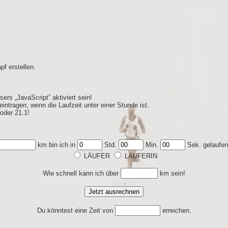
f erstellen.
rs „JavaScript” aktiviert sein!
intragen, wenn die Laufzeit unter einer Stunde ist.
oder 21.1!
km bin ich in
Std.
Min.
Sek. gelaufen
LÄUFER
LÄUFERIN
Wie schnell kann ich über
km sein!
Du könntest eine Zeit von
erreichen.