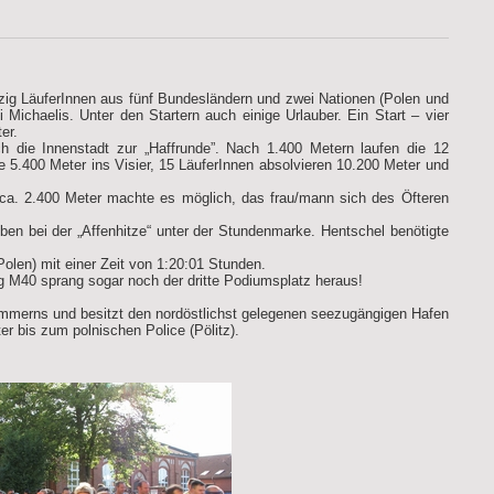
ig LäuferInnen aus fünf Bundesländern und zwei Nationen (Polen und
Michaelis. Unter den Startern auch einige Urlauber. Ein Start – vier
er.
ch die Innenstadt zur „Haffrunde”. Nach 1.400 Metern laufen die 12
 5.400 Meter ins Visier, 15 LäuferInnen absolvieren 10.200 Meter und
 ca. 2.400 Meter machte es möglich, das frau/mann sich des Öfteren
ben bei der „Affenhitze“ unter der Stundenmarke. Hentschel benötigte
/Polen) mit einer Zeit von 1:20:01 Stunden.
g M40 sprang sogar noch der dritte Podiumsplatz heraus!
mmerns und besitzt den nordöstlichst gelegenen seezugängigen Hafen
 bis zum polnischen Police (Pölitz).