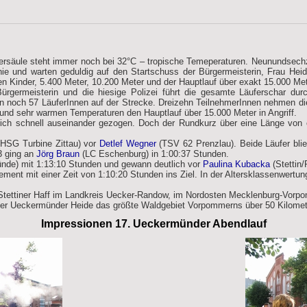
ersäule steht immer noch bei 32°C – tropische Temeperaturen. Neunundsechz
ie und warten geduldig auf den Startschuss der Bürgermeisterin, Frau Heidi 
en Kinder, 5.400 Meter, 10.200 Meter und der Hauptlauf über exakt 15.000 Met
ürgermeisterin und die hiesige Polizei führt die gesamte Läuferschar dur
en noch 57 LäuferInnen auf der Strecke. Dreizehn TeilnehmerInnen nehmen die
nd sehr warmen Temperaturen den Hauptlauf über 15.000 Meter in Angriff.
ürlich schnell auseinander gezogen. Doch der Rundkurz über eine Länge von
HSG Turbine Zittau) vor
Detlef Wegner
(TSV 62 Prenzlau). Beide Läufer blie
3 ging an
Jörg Braun
(LC Eschenburg) in 1:00:37 Stunden.
nde) mit 1:13:10 Stunden und gewann deutlich vor
Paulina Kubacka
(Stettin
nt mit einer Zeit von 1:10:20 Stunden ins Ziel. In der Altersklassenwertun
Stettiner Haff im Landkreis Uecker-Randow, im Nordosten Mecklenburg-Vorpo
 der Ueckermünder Heide das größte Waldgebiet Vorpommerns über 50 Kilometer
Impressionen 17. Ueckermünder Abendlauf