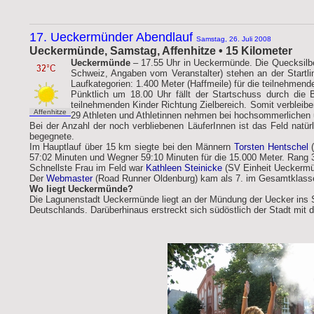
17. Ueckermünder Abendlauf
Samstag, 26. Juli 2008
Ueckermünde, Samstag, Affenhitze • 15 Kilometer
Ueckermünde
– 17.55 Uhr in Ueckermünde. Die Quecksilb
Schweiz, Angaben vom Veranstalter) stehen an der Startlin
Laufkategorien: 1.400 Meter (Haffmeile) für die teilnehmend
Pünktlich um 18.00 Uhr fällt der Startschuss durch die B
teilnehmenden Kinder Richtung Zielbereich. Somit verbleib
Affenhitze
29 Athleten und Athletinnen nehmen bei hochsommerlichen u
Bei der Anzahl der noch verbliebenen LäuferInnen ist das Feld nat
begegnete.
Im Hauptlauf über 15 km siegte bei den Männern
Torsten Hentschel
(
57:02 Minuten und Wegner 59:10 Minuten für die 15.000 Meter. Rang 
Schnellste Frau im Feld war
Kathleen Steinicke
(SV Einheit Ueckermü
Der
Webmaster
(Road Runner Oldenburg) kam als 7. im Gesamtklasseme
Wo liegt Ueckermünde?
Die Lagunenstadt Ueckermünde liegt an der Mündung der Uecker ins 
Deutschlands. Darüberhinaus erstreckt sich südöstlich der Stadt mit