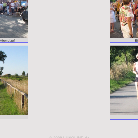
 Abendlauf
Ei