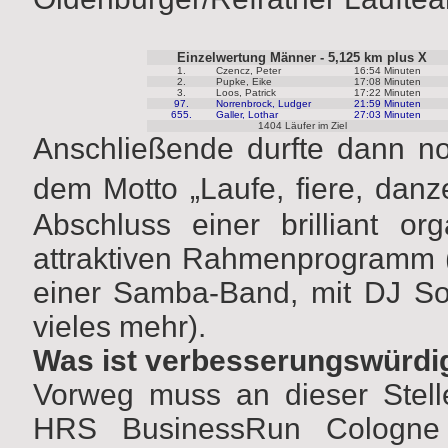
Einzelwertung Männer - 5,125 km plus X
1.
Czencz, Peter
16:54 Minuten
2.
Pupke, Eike
17:08 Minuten
3.
Loos, Patrick
17:22 Minuten
97.
Norrenbrock, Ludger
21:59 Minuten
655.
Galler, Lothar
27:03 Minuten
1404 Läufer im Ziel
Anschließende durfte dann n
dem Motto „Laufe, fiere, danz
Abschluss einer brilliant or
attraktiven Rahmenprogramm (u
einer Samba-Band, mit DJ S
vieles mehr).
Was ist verbesserungswürdi
Vorweg muss an dieser Stell
HRS BusinessRun Cologne