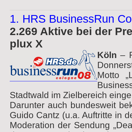
1. HRS BusinessRun Co
2.269 Aktive bei der Pr
plux X
Köln
– R
Donnerst
Motto „
Busine
Stadtwald im Zielbereich einge
Darunter auch bundesweit be
Guido Cantz (u.a. Auftritte i
Moderation
der Sendung „Dea