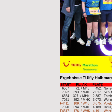
Ergebnisse TUIfly Halbmar
START
PL.-AK
PLATZ
6567
72. / M45
452.
Norre
7022
393. / M40
2.017.
Schüt
6564
327. / MHK
2.387.
Forch
7021
392. / MHK
3.073.
Wehr
F4411
109. / W45
3.675.
Voigt
7020
694. / M40
4.189.
Hinte
F4517
176. / WHK
4.191.
Wehr,