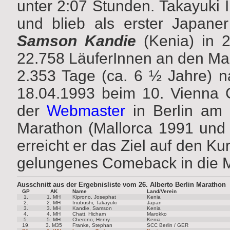
unter 2:07 Stunden. Takayuki I
und blieb als erster Japaner
Samson Kandie
(Kenia) in 
22.758 LäuferInnen an den Mara
2.353 Tage (ca. 6 ½ Jahre) n
18.04.1993 beim 10. Vienna C
der
Webmaster
in Berlin am S
Marathon (Mallorca 1991 un
erreicht er das Ziel auf den K
gelungenes Comeback in die 
Ausschnitt aus der Ergebnisliste vom 26. Alberto Berlin Marathon
GP
AK
Name
Land/Verein
1.
1. MH
Kiprono, Josephat
Kenia
2.
2. MH
Inubushi, Takayuki
Japan
3.
3. MH
Kandie, Samson
Kenia
4.
4. MH
Chatt, Hicham
Marokko
5.
5. MH
Cherono, Henry
Kenia
19.
3. M35
Franke, Stephan
SCC Berlin / GER