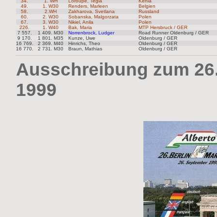
34.
1. WH
Loroupe, Tegla
Kenia
49.
1. W30
Renders, Marleen
Belgien
58.
2.WH
Zakharova, Svetlana
Russland
60.
2. W30
Sobanska, Malgorzata
Polen
67.
3. W30
Nikiel, Anila
Polen
226.
1. W40
Bak, Maria
MTP Hersbruck / GER
7 557.
1 409. M30
Norrenbrock, Ludger
Road Runner Oldenburg / GER
9 170.
1 801. M35
Kunze, Uwe
Oldenburg / GER
16 769.
2 369. M40
Hinrichs, Theo
Oldenburg / GER
16 770.
2 731. M30
Braun, Mathias
Oldenburg / GER
Ausschreibung zum 26.
1999