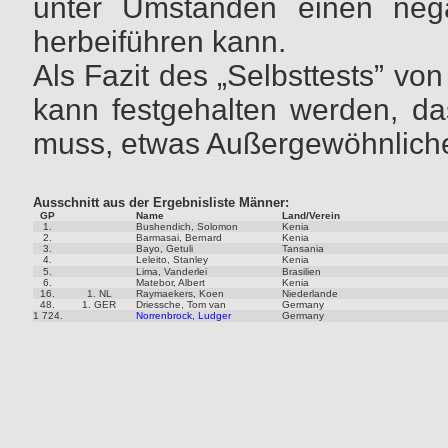
unter Umständen einen nega
herbeiführen kann.
Als Fazit des „Selbsttests” v
kann festgehalten werden, d
muss, etwas Außergewöhnlich
Ausschnitt aus der Ergebnisliste Männer:
GP
Name
Land/Verein
1.
Bushendich, Solomon
Kenia
2.
Barmasai, Bernard
Kenia
3.
Bayo, Getuli
Tansania
4.
Leleito, Stanley
Kenia
5.
Lima, Vanderlei
Brasilien
6.
Matebor, Albert
Kenia
16.
1. NL
Raymaekers, Koen
Niederlande
48.
1. GER
Driessche, Tom van
Germany
1 724.
Norrenbrock, Ludger
Germany