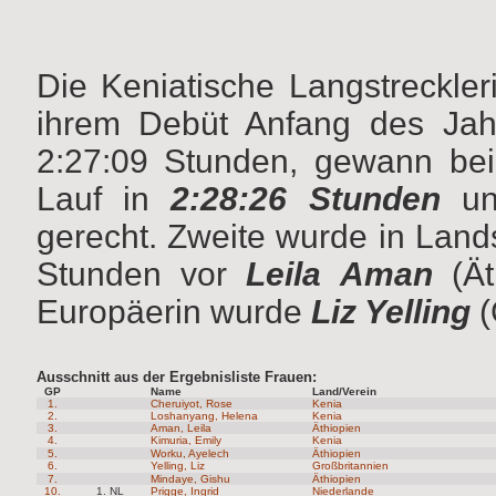
Die Keniatische Langstreckle
ihrem Debüt Anfang des Jah
2:27:09 Stunden, gewann be
Lauf in
2:28:26 Stunden
und
gerecht. Zweite wurde in Land
Stunden vor
Leila Aman
(Ät
Europäerin wurde
Liz Yelling
(
Ausschnitt aus der Ergebnisliste Frauen:
GP
Name
Land/Verein
1.
Cheruiyot, Rose
Kenia
2.
Loshanyang, Helena
Kenia
3.
Aman, Leila
Äthiopien
4.
Kimuria, Emily
Kenia
5.
Worku, Ayelech
Äthiopien
6.
Yelling, Liz
Großbritannien
7.
Mindaye, Gishu
Äthiopien
10.
1. NL
Prigge, Ingrid
Niederlande