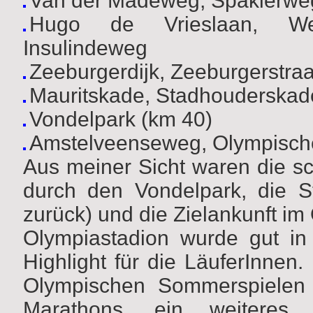
Van der Madeweg, Spaklerwe
Hugo de Vrieslaan, Wet
Insulindeweg
Zeeburgerdijk, Zeeburgerstraa
Mauritskade, Stadhouderskade
Vondelpark (km 40)
Amstelveenseweg, Olympisches
Aus meiner Sicht waren die sc
durch den Vondelpark, die S
zurück) und die Zielankunft i
Olympiastadion wurde gut in
Highlight für die LäuferInnen
Olympischen Sommerspielen 
Marathons, ein weiter