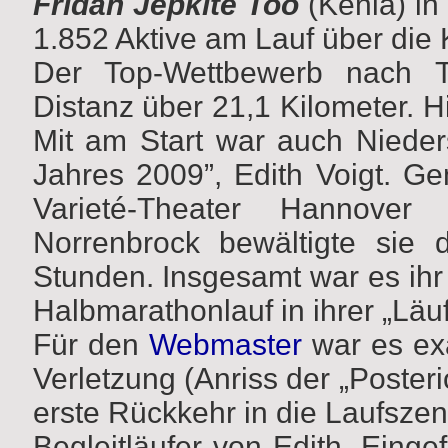
Fridah Jepkite Too
(Kenia) i
1.852 Aktive am Lauf über die 
Der Top-Wettbewerb nach Te
Distanz über 21,1 Kilometer. Hi
Mit am Start war auch Nieder
Jahres 2009”, Edith Voigt.
Varieté-Theater Hannover
Norrenbrock bewältigte sie 
Stunden. Insgesamt war es ihr 
Halbmarathonlauf in ihrer „Läuf
Für den
Webmaster
war es ex
Verletzung (Anriss der „Posteri
erste Rückkehr in die Laufsze
Begleitläufer von Edith. Eing