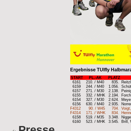
Ergebnisse TUIfly Halbmar
START
PL.-AK
PLATZ
6161
210. / M40
835.
Reitz
6159
244. / M40
1.056.
Schüt
6157
271. / M30
2.138.
Peinig
6155
332. / MHK
2.194.
Forch
6154
327. / M30
2.624.
Meyer
6156
630. / M40
2.935.
Norre
F4312
90. / W45
704.
Voigt
F4314
171. / WHK
834.
Henne
6158
519. / M35
3.348.
Nigg
6160
523. / MHK
3.545.
Brill
Presse