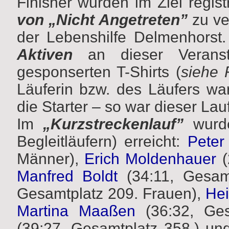
Finisher wurden im Ziel regist
von „Nicht Angetreten”
zu ver
der Lebenshilfe Delmenhorst. 
Aktiven
an dieser Veranst
gesponserten T-Shirts (
siehe 
Läuferin bzw. des Läufers wa
die Starter – so war dieser Lauf 
Im
„Kurzstreckenlauf”
wurde
Begleitläufern) erreicht:
Peter
Männer),
Erich Moldenhauer
(
Manfred Boldt
(34:11, Gesam
Gesamtplatz 209. Frauen),
He
Martina Maaßen
(36:32, Ges
(39:27, Gesamtplatz 358.) u