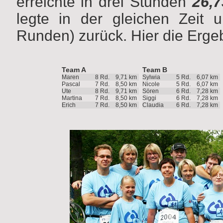
erreichte in drei Stunden
26,7
legte in der gleichen Zeit 
Runden) zurück. Hier die Erge
Team A
Team B
Maren
8 Rd.
9,71 km
Sylwia
5 Rd.
6,07 km
Pascal
7 Rd.
8,50 km
Nicole
5 Rd.
6,07 km
Ute
8 Rd.
9,71 km
Sören
6 Rd.
7,28 km
Martina
7 Rd.
8,50 km
Siggi
6 Rd.
7,28 km
Erich
7 Rd.
8,50 km
Claudia
6 Rd.
7,28 km