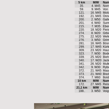
5 km
M/W
Na
35.
4. M45
Norr
59.
9. M45
Von 
121.
16. M45
Mold
192.
21. M45
Onn
200.
2. W50
Galle
201.
4. W40
Surm
215.
7. M35
Eber
220.
18. M20
Flei
274.
8. W20
Grbi
275.
22. M20
Wefe
276.
3. W50
Grim
281.
16. W45
Bösn
299.
17. W45
Kürt
309.
23. M20
Hau
323.
7. W30
Bode
339.
25. M20
Bieh
340.
17. W20
Jack
341.
26. M20
Mutk
342.
9. W30
Rybc
372.
21. W45
Maaß
373.
21. W40
Bisc
374.
7. M60
Bold
10 km
M/W
Na
172.
27. M45
Reis
21,1 km
M/W
Na
188..
3. W50
Voig