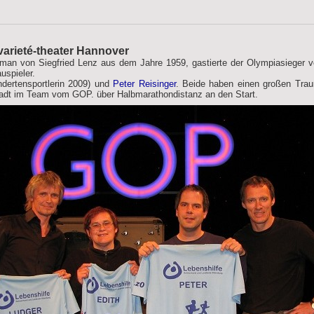
varieté-theater Hannover
Roman von Siegfried Lenz aus dem Jahre 1959, gastierte der Olympiasieger 
uspieler.
dertensportlerin 2009) und
Peter Reisinger
. Beide haben einen großen Trau
stadt im Team vom GOP. über Halbmarathondistanz an den Start.