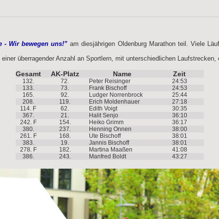
e - Wir bewegen uns!”
am diesjährigen Oldenburg Marathon teil. Viele Läuf
 einer überragender Anzahl an Sportlern, mit unterschiedlichen Laufstrecken, e
Gesamt
AK-Platz
Name
Zeit
132.
72.
Peter Reisinger
24:53
133.
73.
Frank Bischoff
24:53
165.
92.
Ludger Norrenbrock
25:44
208.
119.
Erich Moldenhauer
27:18
114. F
62.
Edith Voigt
30:35
367.
21.
Halit Senjo
36:10
242. F
154.
Heiko Grimm
36:17
380.
237.
Henning Onnen
38:00
261. F
168.
Ute Bischoff
38:01
383.
19.
Jannis Bischoff
38:01
278. F
182.
Martina Maaßen
41:08
386.
243.
Manfred Boldt
43:27