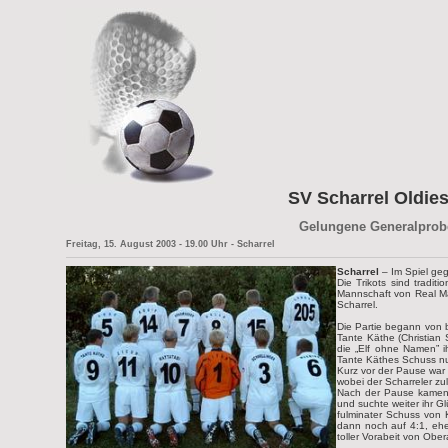
SV Scharrel Oldies
Gelungene Generalprobe
Freitag, 15. August 2003 - 19.00 Uhr - Scharrel
Scharrel
– Im Spiel geg
Die Trikots sind tradit
Mannschaft von Real Mad
Scharrel.
Die Partie begann von b
Tante Käthe (Christian 
die „Elf ohne Namen” i
Tante Käthes Schuss nu
Kurz vor der Pause war 
wobei der Scharreler zul
Nach der Pause kamen d
und suchte weiter ihr Gl
fulminater Schuss von K
dann noch auf 4:1, ehe
toller Vorabeit von Obe