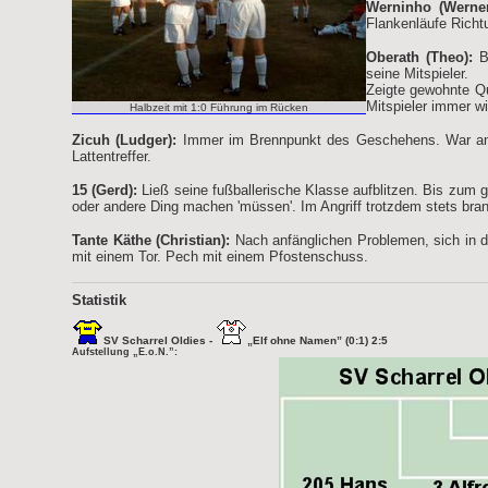
Werninho (Werner
Flankenläufe Richt
Oberath (Theo):
Br
seine Mitspieler.
Zeigte gewohnte Qu
Mitspieler immer w
Halbzeit mit 1:0 Führung im Rücken
Zicuh (Ludger):
Immer im Brennpunkt des Geschehens. War an dr
Lattentreffer.
15 (Gerd):
Ließ seine fußballerische Klasse aufblitzen. Bis zum 
oder andere Ding machen 'müssen'. Im Angriff trotzdem stets bran
Tante Käthe (Christian):
Nach anfänglichen Problemen, sich in d
mit einem Tor. Pech mit einem Pfostenschuss.
Statistik
SV Scharrel Oldies -
„Elf ohne Namen” (0:1) 2:5
Aufstellung „E.o.N.”: