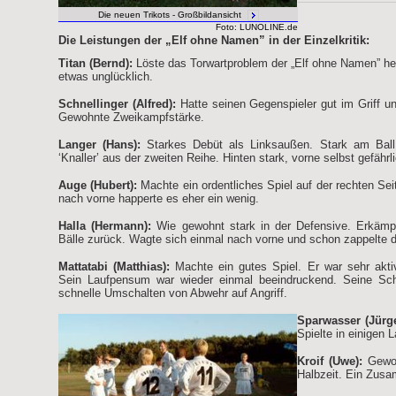
Die neuen Trikots - Großbildansicht
Foto: LUNOLINE.de
Die Leistungen der „Elf ohne Namen” in der Einzelkritik:
Titan (Bernd):
Löste das Torwartproblem der „Elf ohne Namen” her
etwas unglücklich.
Schnellinger (Alfred):
Hatte seinen Gegenspieler gut im Griff und
Gewohnte Zweikampfstärke.
Langer (Hans):
Starkes Debüt als Linksaußen. Stark am Ball
‘Knaller’ aus der zweiten Reihe. Hinten stark, vorne selbst gefähr
Auge (Hubert):
Machte ein ordentliches Spiel auf der rechten Seit
nach vorne happerte es eher ein wenig.
Halla (Hermann):
Wie gewohnt stark in der Defensive. Erkämp
Bälle zurück. Wagte sich einmal nach vorne und schon zappelte d
Mattatabi (Matthias):
Machte ein gutes Spiel. Er war sehr aktiv
Sein Laufpensum war wieder einmal beeindruckend. Seine Schn
schnelle Umschalten von Abwehr auf Angriff.
Sparwasser (Jürge
Spielte in einigen 
Kroif (Uwe):
Gewohn
Halbzeit. Ein Zusa