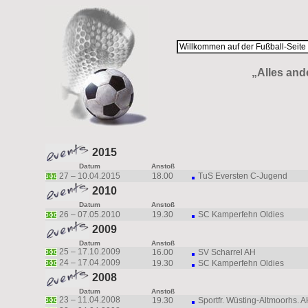
„Alles ande
2015
Datum
Anstoß
27 – 10.04.2015
18.00
TuS Eversten C-Jugend
2010
Datum
Anstoß
26 – 07.05.2010
19.30
SC Kamperfehn Oldies
2009
Datum
Anstoß
25 –
17.10.2009
16.00
SV Scharrel AH
24 –
17.04.2009
19.30
SC Kamperfehn Oldies
2008
Datum
Anstoß
23 –
11.04.2008
19.30
Sportfr. Wüsting-Altmoorhs. 