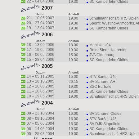
22 –
04.04.2008
19.30
SC Kamperfehn Oldies
2007
Datum
Anstoß
21 –
10.05.2007
19.00
Schulmannschaft HRS Uple
20 –
27.04.2007
19.30
Sportfr. Wüsting-Altmoorhs. 
19 –
13.04.2007
19.30
SC Kamperfehn Oldies
2006
Datum
Anstoß
18 –
13.09.2006
18.00
Meniskus 04
17 –
19.05.2006
19.30
Roter Stern Haarentor
16 –
06.05.2006
15.00
JVA Oldenburg
15 –
28.04.2006
19.30
SC Kamperfehn Oldies
2005
Datum
Anstoß
14 –
05.11.2005
15.00
STV Barßel Ü45
13 –
28.10.2005
20.15
SV Scharrel AH
12 –
26.08.2005
19.30
BSC Burhafe
11 –
10.06.2005
19.30
SC Kamperfehn Oldies
10 –
19.05.2005
19.00
Schulmannschaft HRS Uple
2004
Datum
Anstoß
09 –
23.10.2004
16.00
SV Scharrel Oldies
08 –
09.10.2004
16.00
STV Barßel Ü45
07 –
05.06.2004
15.30
SV DJK Stapelfeld
06 –
14.05.2004
19.30
SC Kamperfehn Oldies
05 –
25.03.2004
19.00
Schulmannschaft HRS Uple