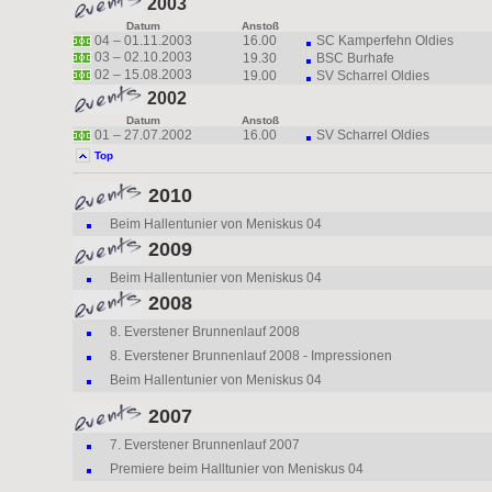
2003
Datum
Anstoß
04 –
01.11.2003
16.00
SC Kamperfehn Oldies
03 –
02.10.2003
19.30
BSC Burhafe
02 –
15.08.2003
19.00
SV Scharrel Oldies
2002
Datum
Anstoß
01 – 27.07.2002
16.00
SV Scharrel Oldies
Top
2010
Beim Hallentunier von Meniskus 04
2009
Beim Hallentunier von Meniskus 04
2008
8. Everstener Brunnenlauf 2008
8. Everstener Brunnenlauf 2008 - Impressionen
Beim Hallentunier von Meniskus 04
2007
7
. Everstener Brunnenlauf 2007
Premiere beim Halltunier von Meniskus 04