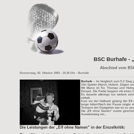
BSC Burhafe
- 
Abschied vom BSC
Donnerstag, 02. Oktober 2003 - 19.30 Uhr - Burhafe
Burhafe
– Im Vergleich zum 5:2 Sieg 
Vier Spieler (Hanni, Hubert, Jürgen u
Mit Marco im Tor, Thomas und Helmut
Einsatz. Die Partie begann mit eine
Es dauerte allerings nur weitere zeh
eiskalt.
Kurz vor der Halbzeit gelang der Elf
lange bitten!Nach der Pause zeigte 
Tormann der Gastgeber war es zu ver
Die „Elf ohne Namen” nutzte geschic
Auswärtssieg ein...
Die Leistungen der „Elf ohne Namen” in der Einzelkritik: