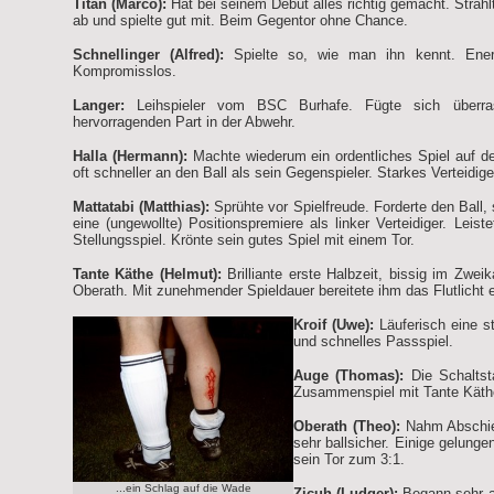
Titan (Marco):
Hat bei seinem Debüt alles richtig gemacht. Strahl
ab und spielte gut mit. Beim Gegentor ohne Chance.
Schnellinger (Alfred):
Spielte so, wie man ihn kennt. Ener
Kompromisslos.
Langer:
Leihspieler vom BSC Burhafe. Fügte sich überra
hervorragenden Part in der Abwehr.
Halla (Hermann):
Machte wiederum ein ordentliches Spiel auf d
oft schneller an den Ball als sein Gegenspieler. Starkes Verteidig
Mattatabi (Matthias):
Sprühte vor Spielfreude. Forderte den Ball,
eine (ungewollte) Positionspremiere als linker Verteidiger. Leis
Stellungsspiel. Krönte sein gutes Spiel mit einem Tor.
Tante Käthe (Helmut):
Brilliante erste Halbzeit, bissig im Zwe
Oberath. Mit zunehmender Spieldauer bereitete ihm das Flutlicht 
Kroif (Uwe):
Läuferisch eine st
und schnelles Passspiel.
Auge (Thomas):
Die Schaltsta
Zusammenspiel mit Tante Käthe
Oberath (Theo):
Nahm Abschied
sehr ballsicher. Einige gelung
sein Tor zum 3:1.
...ein Schlag auf die Wade
Zicuh (Ludger):
Begann sehr au