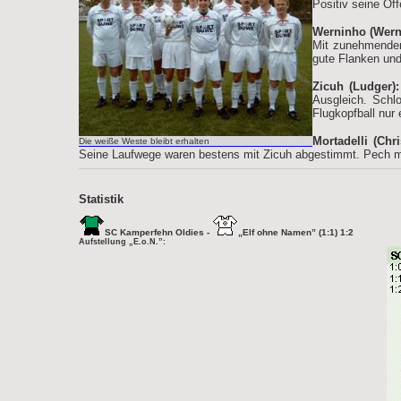
Positiv seine Of
Werninho (Wern
Mit zunehmender 
gute Flanken und
Zicuh (Ludger):
Ausgleich. Schl
Flugkopfball nur 
Mortadelli (Chri
Die weiße Weste bleibt erhalten
Seine Laufwege waren bestens mit Zicuh abgestimmt. Pech mi
Statistik
SC Kamperfehn Oldies -
„Elf ohne Namen” (1:1) 1:2
Aufstellung „E.o.N.”: