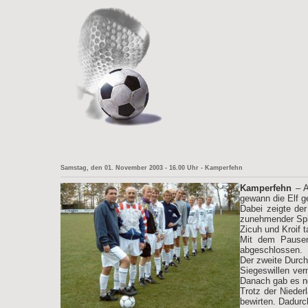
Samstag, den 01. November 2003 - 16.00 Uhr - Kamperfehn
Kamperfehn
– A
gewann die Elf 
Dabei zeigte der
zunehmender Spie
Zicuh und Kroif t
Mit dem Pausenp
abgeschlossen.
Der zweite Durch
Siegeswillen ver
Danach gab es no
Trotz der Nieder
bewirten. Dadurc