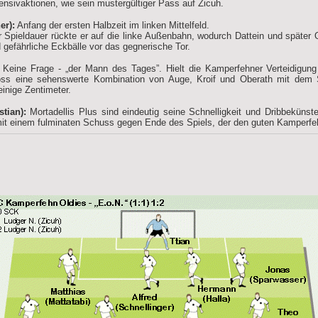
fensivaktionen, wie sein mustergültiger Pass auf Zicuh.
er):
Anfang der ersten Halbzeit im linken Mittelfeld.
Spieldauer rückte er auf die linke Außenbahn, wodurch Dattein und später Ob
 gefährliche Eckbälle vor das gegnerische Tor.
Keine Frage - „der Mann des Tages”. Hielt die Kamperfehner Verteidigung
oss eine sehenswerte Kombination von Auge, Kroif und Oberath mit dem Si
einige Zentimeter.
stian):
Mortadellis Plus sind eindeutig seine Schnelligkeit und Dribbekünste
t einem fulminaten Schuss gegen Ende des Spiels, der den guten Kamperfeh