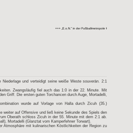
+++ „E.o.N.” in der Fußballmetropole Kamperfehn +++
 Niederlage und verteidigt seine weiße Weste souverän. 2:1
iten. Zwangsläufig fiel auch das 1:0 in der 22. Minute. Mit
n Griff. Die ersten guten Torchancen durch Auge, Mortadelli,
ombination wurde auf Vorlage von Halla durch Zicuh (35.)
e weiter auf Offensive und ließ keine Sekunde des Spiels den
rum Oberath schloss Zicuh in der 55. Minute mit dem 2:1 ab.
ll), Mortadelli (Glanztat vom Kamperfehner Torwart).
er Atmosphäre mit kulinarischen Köstlichkeiten der Region zu