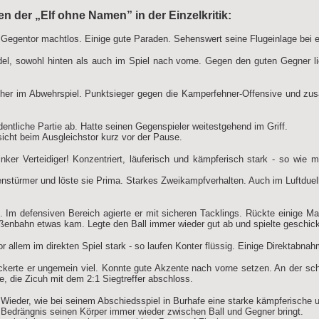
n der „Elf ohne Namen” in der Einzelkritik:
Gegentor machtlos. Einige gute Paraden. Sehenswert seine Flugeinlage bei e
l, sowohl hinten als auch im Spiel nach vorne. Gegen den guten Gegner lie
her im Abwehrspiel. Punktsieger gegen die Kamperfehner-Offensive und zu
dentliche Partie ab. Hatte seinen Gegenspieler weitestgehend im Griff.
sicht beim Ausgleichstor kurz vor der Pause.
ker Verteidiger! Konzentriert, läuferisch und kämpferisch stark - so wie m
stürmer und löste sie Prima. Starkes Zweikampfverhalten. Auch im Luftduell
Im defensiven Bereich agierte er mit sicheren Tacklings. Rückte einige Mal 
ußenbahn etwas kam. Legte den Ball immer wieder gut ab und spielte geschic
r allem im direkten Spiel stark - so laufen Konter flüssig. Einige Direktabnahm
ckerte er ungemein viel. Konnte gute Akzente nach vorne setzen. An der sch
, die Zicuh mit dem 2:1 Siegtreffer abschloss.
Wieder, wie bei seinem Abschiedsspiel in Burhafe eine starke kämpferische u
n Bedrängnis seinen Körper immer wieder zwischen Ball und Gegner bringt.