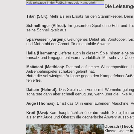
Halbzeitpause in der Fußballmetropole Kamperfehn
Die Leistunge
Titan (SCK):
Mehr als ein Ersatz für den Stammkeeper. Beim 
Schnellinger (Alfred):
Im gesamten Spiel ohne Fehl und Tade
seine Schnelligkeit aus.
Sparwasser (Jürgen):
Gelungenes Debüt als Vorstopper. Sic
und Mattatabi der Garant für eine stabile Abwehr.
Halla (Hermann):
Lieferte auch in diesem Spiel hinten eine or
Einsatz und Engagement waren vorbildlich. Mit sehr viel Über
Mattatabi (Matthias):
Diesmal auf seiner Wunschposition: Lin
Außenbahnspieler schätzen gelernt hat.
Hatte die schwierigste Aufgabe gegen den Kamperfehner Außen
fehlerfrei.
Dattein (Helmut):
Das Spiel nach vorne mit Werninho gelang. 
schaltete dann aber schnell genug um, wenn über die linke A
Auge (Thomas):
Er ist das Öl in einer laufenden Maschine. Vo
Kroif (Uwe):
Kam hauptsächlich über die rechte Seite, hier a
als er mit Auge und Oberath die gegnerische Abwehr ausspielte
Oberath (Theo):
Klasse, wie er i