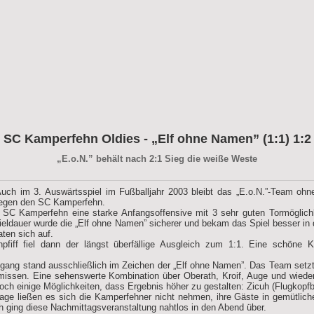
SC Kamperfehn Oldies - „Elf ohne Namen” (1:1) 1:2
„E.o.N.” behält nach 2:1 Sieg die weiße Weste
uch im 3. Auswärtsspiel im Fußballjahr 2003 bleibt das „E.o.N.”-Team ohne
gegen den SC Kamperfehn.
 SC Kamperfehn eine starke Anfangsoffensive mit 3 sehr guten Tormöglichke
ldauer wurde die „Elf ohne Namen” sicherer und bekam das Spiel besser in de
aten sich auf.
fiff fiel dann der längst überfällige Ausgleich zum 1:1. Eine schöne K
gang stand ausschließlich im Zeichen der „Elf ohne Namen”. Das Team setzt
missen. Eine sehenswerte Kombination über Oberath, Kroif, Auge und wiede
ch einige Möglichkeiten, dass Ergebnis höher zu gestalten: Zicuh (Flugkopfba
lage ließen es sich die Kamperfehner nicht nehmen, ihre Gäste in gemütlich
h ging diese Nachmittagsveranstaltung nahtlos in den Abend über.