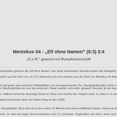
Meniskus 04
- „Elf ohne Namen” (0:3) 2:4
„E.o.N.” gewinnt mit Rumpfmannschaft
mmspieler) gewann die „Elf ohne Namen“ das vierte Saisonspiel. Diesmal wurden die Gastgeber v
 einen aus der Sicht von „E.o.N.“ (Oberath) und zum anderen aus der Sicht von Meniskus 04 (Kla
rt mit guten sehr einfachen Ballstaffetten bis zum gegnerischen Tor. Zwangsläufig fielen schön 
se Überheblichkeit ein und die einfachen Pässe wurden nicht mehr gespielt. Darunter litt die m
iten Halbzeit herrschte kurzzeitig Chaos im Team und machte den Gegner stark, so dass er zu z
artin) bedeutete dann den dritten Sieg im Jahr 2006!
 toll gekämpft. Nach dem wir in den ersten 10 Minuten fast keinen Ballbesitz hatten, haben wir 
rk nach, so dass wir sogar das Anschlusstor zum 2:3 schossen. Unglaublich war dann, dass nach 