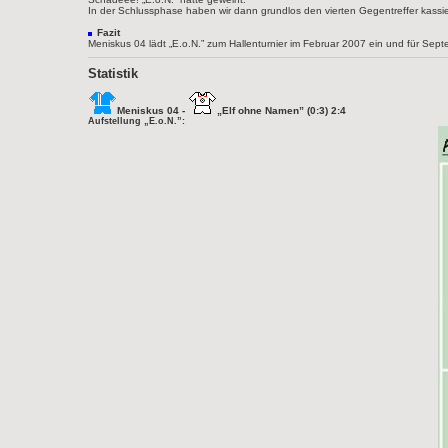
In der Schlussphase haben wir dann grundlos den vierten Gegentreffer kassier
Fazit
Meniskus 04 lädt „E.o.N.” zum Hallenturnier im Februar 2007 ein und für Sept
Statistik
Meniskus 04 -
„Elf ohne Namen” (0:3) 2:4
Aufstellung „E.o.N.”: