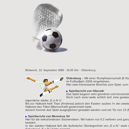
Mittwoch, 13. September 2006 - 18.00 Uhr - Oldenburg
Oldenburg
– Mit einer Rumpfmannschaft (8 Sta
im Fußballjahr 2006 eingefahren.
Hier zwei interessante Berichte zum Spiel, zum
Spielbericht von Oberath
Das Spiel begann sehr geordnet und konzentrie
Doch nach einer weile schlich sich eine gewis
eigentliche stärke „E.o.N.’s“.
Bis zur Halbzeit hielt Titan (Andreas) jedoch den Kasten sauber. In der zwe
Halbzeit das Trikot (Mannschaft) gewechselt hatte.
danach konnte das Spiel ausgeglichen gestaltet werden und ein Tor von 15 (M
Spielbericht von Meniskus 04
Hier für die teilnahmslosen Sitzmenisken: Wir haben nur 4:2 verloren und ganz
kassiert.
In der zweiten Halbzeit ließ die läuferische Überlegenheit von „E.o.N.“ sta
Schadeee! „E.o.N.“ hätte geweint.