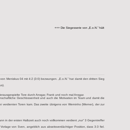
+++ Die Siegesserie von „E.o.N.” hält an +++
on Meniskus 04 mit 4:2 (3:0) bezwungen. „E.o.N.” hat damit den dritten Sieg
us).
Herausgespielte Tore durch Ansgar, Frank und noch mal Ansgar.
annschaftliche Geschlossenheit und auch die Motivation im Team und damit die
wei verdienten Toren kam. Das zweite übrigens von Werninho (Werner), der zur
dann in der ersten Halbzeit auch noch vollkommen verdient „nur“ 3 Gegentreffer
Vorlage von Sven, angeblich aus abseitsverdächtiger Position, dass 3:3 fiel.