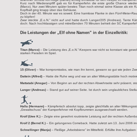
Kurz nach Wiederanpfiff gab es für Kamperfehn die erste große Chance wieder i
(Marco). Nur zwei Minuten später bewies Titan noch einmal seine Klasse als ein K
Kopfball ging knapp über das Gehäuse.
Doch in der 40. Minute war es soweit: Eine harmlose Flanke in den Fünf-Meter-Ra
zu köpfen!
Zwar steckte „E.o.N.” nicht auf und hatte durch Langer/205 (Andreas), Tante Kä
doch: Nach hochklassigen und mitreißenden 70 Minuten behielt der SC Kamperfeh
Die Leistungen der „Elf ohne Namen” in der Einzelkritik:
Titan (Marco)
– Die Leistung des „E.o.N.”-Keepers war nicht so konstant wie gewoh
starken Paraden im Spiel.
15 (Oliver)
– War kompromisslos, wie man ihn kennt, gewann so gut wie jeden Zw
Dattein (Alfred)
– Hatte die Ruhe weg und war an alter Wirkungsstätte hoch motivie
Mattatabi (Ansgar)
– Von Beginn an auf der rechten Abwehrseite sehr präsent, st
Langer (Andreas)
– Stand gut auf seiner Seite. Ist durch sein unglaubliches Stell
Halla (Hermann)
– Kämpferisch absolut topp, zeigte gleichfalls an alter Wirkungss
„Gewaltschuss” der Kamperfehner mit Kopfbrummen ausgewechselt werden.
Kroif (Uwe K.)
– Zeigte eine gewohnt routinierte Leistung auf der rechten Außenbahn
Kroif 2 (Bernd K.)
– Ein gelungenes Comeback. Hatte zuletzt am 13. Juni 2006 im 
Schnellinger (Manja)
– Fleißige „Arbeitsbiene” im Mittelfeld. Erfüllte ihre Aufgaben