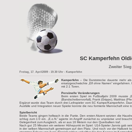
SC Kamperfehn Oldie
Zweiter Sieg
Freitag, 17. April2009 - 19.30 Uhr - Kamperfehn
Kamperfehn
– Die Durststrecke dauerte mehr al
ersatzgeschwächte „Elf ohne Namen” eingefahren. D
mit 2:1 Toren.
Persönelle Veränderungen
Beim ersten Spiel im Fußballjahr 2009 musste „
(Bandscheibenvorfall), Frank (Grippe), Matthias (Pfe
Ergänzt wurde das Team durch drei Leihspieler vom SC Kampe/Kamperfehn. Dazu fe
Ausfälle und Integration neuer Spieler konnte die neu formierte Mannschaft eine 
Spielbericht
Beide Teams gingen hellwach in die Partie. Den ersten Akzent setzten die Haus
schlug zum 1:0 ein. „E.o.N.” agierte im Angriff zunächst zu unpräzise und brau
Gelegenheit zum Ausgleich, als er aus 16 Metern nur den Querbalken traf.
Nach gut 25 Minuten ein weiterer Höhepunkt im Spiel: U14-Spieler Jannis gab sei
in der selben Mannschaft gemeinsam auf den Platz. Und noch vor der Halbzeit kon
strammer Schuss von Auge (Daniel) schlug unhaltbar für den Keeper im Kamperfe