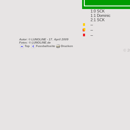
1:0 SCK
1:1 Dominic
2:1 SCK
–
–
–
Autor: © LUNOLINE
- 17. April 2009
Fotos: © LUNOLINE.de
Top
Fussballseite
Drucken
© 2