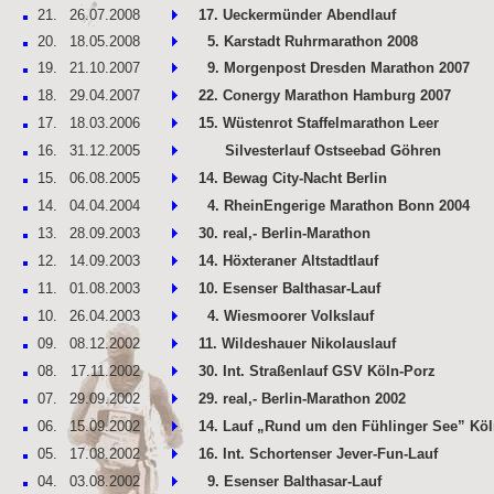
21.
26.07.2008
17. Ueckermünder Abendlauf
20.
18.05.2008
5. Karstadt Ruhrmarathon 2008
19.
21.10.2007
9. Morgenpost Dresden Marathon 2007
18.
29.04.2007
22. Conergy Marathon Hamburg 2007
17
.
18.03.2006
15. Wüstenrot Staffelmarathon Leer
16.
31.12.2005
Silvesterlauf Ostseebad Göhren
15.
06.08.2005
14. Bewag City-Nacht Berlin
14.
04.04.2004
4. RheinEngerige Marathon Bonn 2004
13
.
28.09.2003
30. real,- Berlin-Marathon
12.
14.09.2003
14. Höxteraner Altstadtlauf
11.
01.08.2003
10. Esenser Balthasar-Lauf
10.
26.04.2003
4. Wiesmoorer Volkslauf
09.
08.12.2002
11. Wildeshauer Nikolauslauf
08.
17.11.2002
30. Int. Straßenlauf GSV Köln-Porz
07.
29.09.2002
29. real,- Berlin-Marathon 2002
06.
15.09.2002
14. Lauf „Rund um den Fühlinger See” Kö
05.
17.08.2002
16. Int. Schortenser Jever-Fun-Lauf
04.
03.08.2002
9. Esenser Balthasar-Lauf