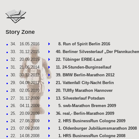
Story Zone
34.
16.05.2016
8. Run of Spirit Berlin 2016
33.
31.12.2015
40. Berliner Silvesterlauf „Der Pfannkuchen
32.
20.09.2015
22. Tübinger ERBE-Lauf
31.
21.06.2014
11. 24-Stunden-Burginsellauf
30.
30.12.2012
39. BMW Berlin-Marathon 2012
29.
04.08.2012
21. Vattenfall City-Nacht Berlin
28.
02.05.2010
20. TUIfly Marathon Hannover
27.
31.12.2009
13. Silvesterlauf Potsdam
26.
04.11.2009
5. swb-Marathon Bremen 2009
25.
20.09.2009
36. real,- Berlin-Marathon 2009
24.
27.08.2009
2. HRS BusinessRun Cologne 2009
23.
07.09.2008
1. Oldenburger Jubiläumsmarathon 2008
22.
14.08.2008
1. HRS BusinessRun Cologne 2008